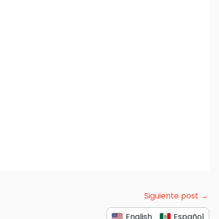
Siguiente post
→
English
Español