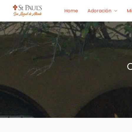
Skip
Home
Adoración
Mi
to
content