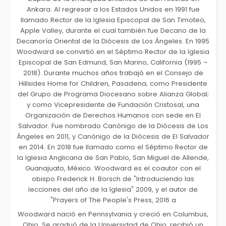
Ankara. Al regresar a los Estados Unidos en 1991 fue
llamado Rector de la Iglesia Episcopal de San Timoteo,
Apple Valley, durante el cual también fue Decano de la
Decanoría Oriental de la Diócesis de Los Ángeles. En 1995
Woodward se convirtió en el Séptimo Rector de la Iglesia
Episcopal de San Edmund, San Marino, California (1995 –
2018). Durante muchos años trabajó en el Consejo de
Hillsides Home for Children, Pasadena; como Presidente
del Grupo de Programa Diocesano sobre Alianza Global;
y como Vicepresidente de Fundación Cristosal, una
Organización de Derechos Humanos con sede en El
Salvador. Fue nombrado Canónigo de la Diócesis de Los
Ángeles en 2011, y Canónigo de la Diócesis de El Salvador
en 2014. En 2018 fue llamado como el Séptimo Rector de
la Iglesia Anglicana de San Pablo, San Miguel de Allende,
Guanajuato, México. Woodward es el coautor con el
obispo Frederick H. Borsch de "Introduciendo las
lecciones del año de la Iglesia" 2009, y el autor de
"Prayers of The People's Press, 2016 a
Woodward nació en Pennsylvania y creció en Columbus,
Ohio. Se graduó de la Universidad de Ohio, recibió un