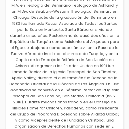
M.A. en Teología del Seminario Teológico de Ashland, y
un M.Div. de Seabury-Western Theological Seminary en
Chicago. Después de la graduación del Seminario en
1983 fue llamado Rector Asociado de Todos los Santos
por la Sea en Montecito, Santa Bárbara, sirviendo
durante cinco años. Posteriormente pasó dos años en la
República de Turquía como Asistente del Arquecon para
el Egeo, trabajando como capellán civil en la Base de la
Fuerza Aérea de Incirlik en el sureste de Turquía, y en la
Capilla de la Embajada Británica de San Nicolás en
Ankara. Al regresar a los Estados Unidos en 1991 fue
llamado Rector de la Iglesia Episcopal de San Timoteo,
Apple Valley, durante el cual también fue Decano de la
Decanoría Oriental de la Diócesis de Los Ángeles. En 1995
Woodward se convirtió en el Séptimo Rector de la Iglesia
Episcopal de San Edmund, San Marino, California (1995 –
2018). Durante muchos años trabajó en el Consejo de
Hillsides Home for Children, Pasadena; como Presidente
del Grupo de Programa Diocesano sobre Alianza Global;
y como Vicepresidente de Fundación Cristosal, una
Organización de Derechos Humanos con sede en El