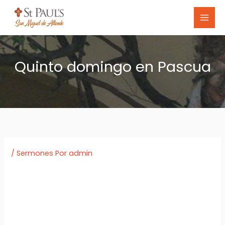
Skip
to
content
Quinto domingo en Pascua
/
Sermones
Por
admin