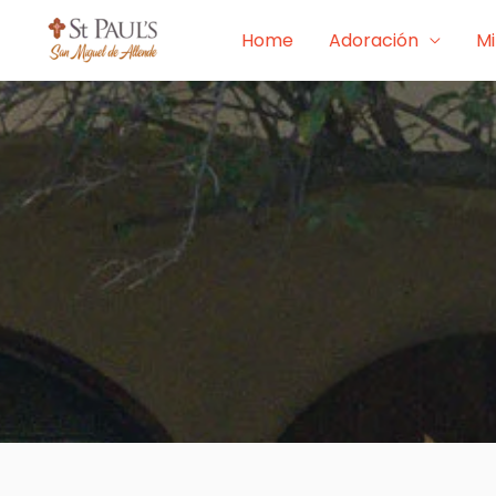
Skip
Home
Adoración
Mi
to
content