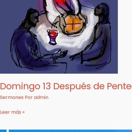
Domingo 13 Después de Pente
Sermones
Por
admin
Leer más »