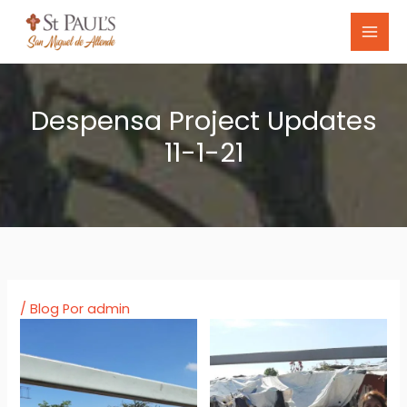
Skip
to
content
Despensa Project Updates
11-1-21
/
Blog
Por
admin