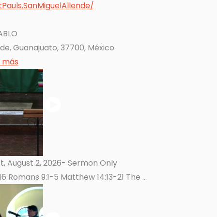
Pauls.SanMiguelAllende/
PABLO
de, Guanajuato, 37700, México
r más
t, August 2, 2026- Sermon Only
16 Romans 9:1-5 Matthew 14:13-21 The ...