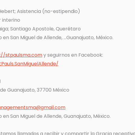
ebert; Asistencia (no-estipendio)
 interino
iga; Santiago Apostole, Querétaro
o en San Miguel de Allende,
...
Guanajuato, México.
://stpaulsma.com
y seguirnos en Facebook:
Pauls.SanMiguelAllende/
H
nde Guanajuato, 37700 México
anagementsma@gmail.com
o en San Miguel de Allende, Guanajuato, México.
stamos llamados a recibir y compartir la Gracia receptiva